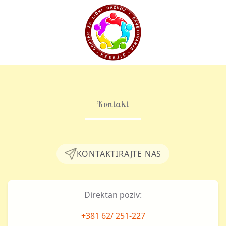
Naslovna
O Nama
Holistički pristup
Kontakt
Edukacija i treninzi
Individualne konsultacije
KONTAKTIRAJTE NAS
Kontakt
Direktan poziv:
+381 62/ 251-227